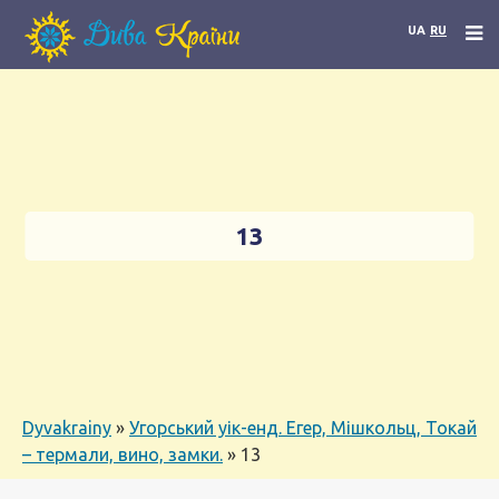
UA
RU
13
Dyvakrainy
»
Угорський уік-енд. Егер, Мішкольц, Токай
– термали, вино, замки.
»
13