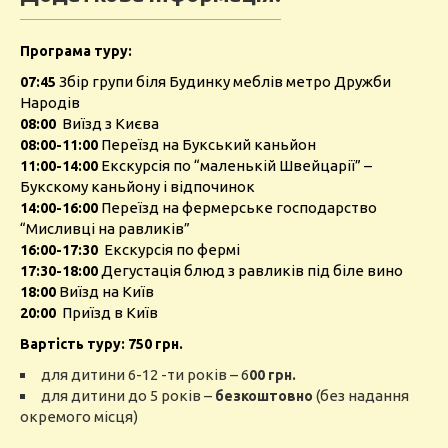
Програма туру:
Збір групи біля Будинку меблів метро Дружби
07:45
Народів
Виїзд з Києва
08:00
Переїзд на Букський каньйон
08:00-11:00
Екскурсія по “маленькій Швейцарії” –
11:00-14:00
Букскому каньйону і відпочинок
Переїзд на фермерське господарство
14:00-16:00
“Мисливці на равликів”
Е
кскурсія по фермі
16:00-17:30
Дегустація блюд з равликів під біле вино
17:30-18:00
Виїзд на Київ
18:00
Приїзд в Київ
20:00
Вартість туру: 750 грн.
для дитини 6-12 -ти років – 6
00
грн.
для дитини до 5 років –
(без надання
безкоштовно
окремого місця)