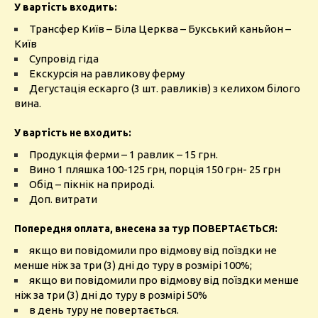
У вартість входить:
Трансфер Київ – Біла Церква – Букський каньйон –
Київ
Супровід гіда
Екскурсія на равликову ферму
Дегустація ескарго (3 шт. равликів) з келихом білого
вина.
У вартість не входить:
Продукція ферми – 1 равлик – 15 грн.
Вино 1 пляшка 100-125 грн, порція 150 грн- 25 грн
Обід – пікнік на природі.
Доп. витрати
Попередня оплата, внесена за тур ПОВЕРТАЄТЬСЯ:
якщо ви повідомили про відмову від поїздки не
менше ніж за три (3) дні до туру в розмірі 100%;
якщо ви повідомили про відмову від поїздки менше
ніж за три (3) дні до туру в розмірі 50%
в день туру не повертається.