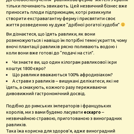
тільки починають звикають. Цей незвичний бізнес вже
приносить плоди підприємцям, котрі ризикнули
створити екстравагантну ферму і присвятити своє
життя розведенню ну дуже “дрібної рогатої худоби”
Ви дізнаєтеся, що їдять равлики, як вони
розмножуються і навіщо їм потрібні темні укриття, чому
вночі плантації равликів рясно поливають водою і
коли вони вже готові до “подачі на стіл”.
Чи знаєте ви, що один кілограм равликової ікри
коштує 1800 євро?
Що равлики вважаються 100% афродизіаком?
А страви з равликів – вишукані делікатеси, які не
їдять, а смакують, кожного разу переживаючи
дивовижний гастрономічний досвід.
Подібно до римських імператорів і французьких
королів, ми з вами будемо ласувати
–
ескарго
незвичайною стравою, приготованою з виноградних
равликів.
Така їжа корисна для здоров’я, адже виноградний