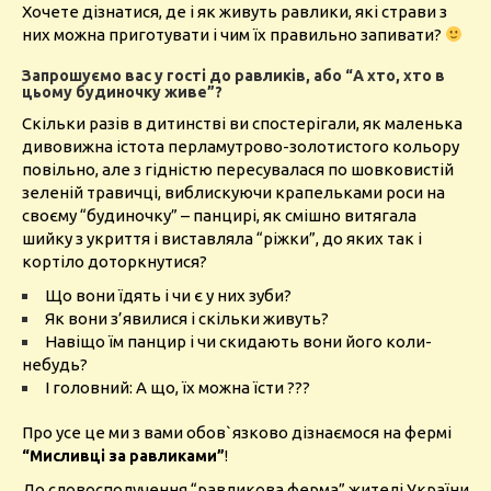
Хочете дізнатися, де і як живуть равлики, які страви з
них можна приготувати і чим їх правильно запивати?
Запрошуємо вас у гості до равликів, або “А хто, хто в
цьому будиночку живе”?
Скільки разів в дитинстві ви спостерігали, як маленька
дивовижна істота перламутрово-золотистого кольору
повільно, але з гідністю пересувалася по шовковистій
зеленій травичці, виблискуючи крапельками роси на
своєму “будиночку” – панцирі, як смішно витягала
шийку з укриття і виставляла “ріжки”, до яких так і
кортіло доторкнутися?
Що вони їдять і чи є у них зуби?
Як вони з’явилися і скільки живуть?
Навіщо їм панцир і чи скидають вони його коли-
небудь?
І головний: А що, їх можна їсти ???
Про усе це ми з вами обов`язково дізнаємося на фермі
!
“Мисливці за равликами”
До словосполучення “равликова ферма” жителі України