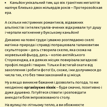
Каньйон унікальний тим, що вік гранітних мегалітів
налічує близько двох мільярдів років – Протерозойская
ера.
А скільки нестримних романтиків, відважних
альпіністів і інтелектуалів-вчених відкривали тут душу
і черпали натхнення у Букському каньйоні!
Дихаємо на повні груди і уважно розглядаємо скелі:
матінка-природа і справді попрацювала талановитим
скульптором – десь створила скелю, яка схожа на
норвезький фьорд, десь – копію англійського
Стоунхенджа, а в деяких місцях повирізала загадкові
профілі людей і тварин. Тільки й встигай охати від
захоплення і робити фото! Ех, схоже, і ми долучимося до
числа тих, хто без тями закоханий в ці місця.
Ну а якщо виникне бажання і дозволить погода, то ми
неодмінно
– буде смачно, позитивно і
організуємо пікнік
дуже душевно. Готуйтеся співати і розповідати
анекдоти біля імпровізованого столу.
На вулиці по-літньому тепло, а ви обожнюєте