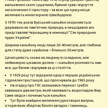
мальовничі скелі і ущелини, буяння трав і відчуття
нескінченності простору – за всю цю красу місце
величають мініатюрною Швейцарією.
З 1970-тих років Букський каньйон охороняється
державою як пам’ятник природи, а нещодавно він
представляв Черкащину в номінації “Сім природних
чудес України”.
Ширина каньйону іноді лише 20-40 метрів, але глибина
для степу дуже серйозна – близько 20 метрів.
Ця місцевість схожа на людину із складною, але
неймовірно цікавою долею – і каньйон розповість нам
все, що бачив і відчував за ці століття.
У 1929 році тут відкрили одну з перших українських
гідроелектростанцій, що проіснувала до 1965 року.
На згадку про ГЭС залишився перекат греблі
заввишки два метри, який називають водоспадом Вир.
Саме звідси і починається каньйон.
Тут були знайдені величезні рукотворні валуни,
історія яких зберігає безліч загадок і таємниць.