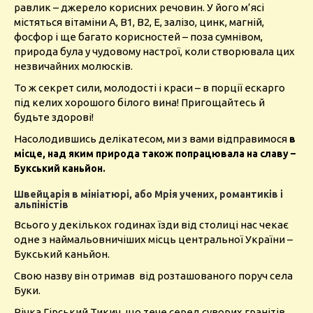
равлик – джерело корисних речовин. У його м’ясі
містяться вітаміни А, В1, В2, Е, залізо, цинк, магній,
фосфор і ще багато корисностей – поза сумнівом,
природа була у чудовому настрої, коли створювала цих
незвичайних молюсків.
То ж секрет сили, молодості і краси – в порції ескарго
під келих хорошого білого вина! Пригощайтесь й
будьте здорові!
Насолодившись делікатесом, ми з вами відправимося
в
місце, над яким природа також попрацювала на славу –
Букський каньйон.
Швейцарія в мініатюрі, або Мрія учених, романтиків і
альпіністів
Всього у декількох годинах їзди від столиці нас чекає
одне з наймальовничіших місць центральної України –
Букський каньйон.
Свою назву він отримав від розташованого поруч села
Буки.
Річка Гірський Тикич, що тече серед суворих гранітів,