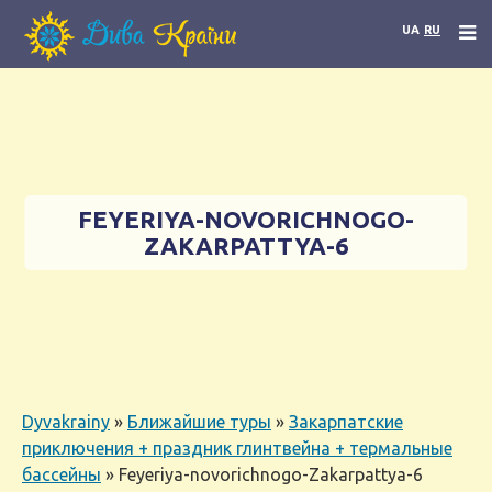
UA
RU
FEYERIYA-NOVORICHNOGO-
ZAKARPATTYA-6
Dyvakrainy
»
Ближайшие туры
»
Закарпатские
приключения + праздник глинтвейна + термальные
бассейны
»
Feyeriya-novorichnogo-Zakarpattya-6