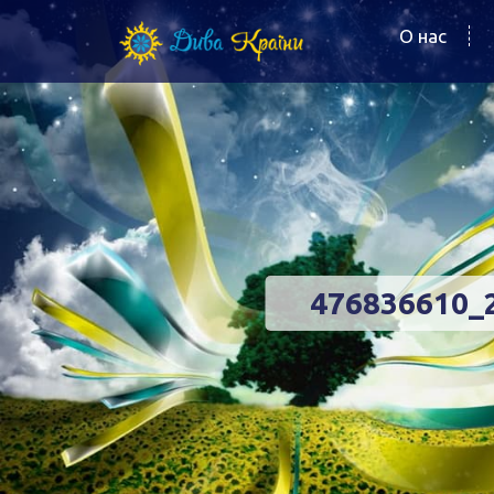
О нас
476836610_