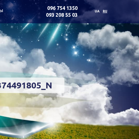
096 754 1350
ты
UA
RU
093 208 55 03
374491805_N