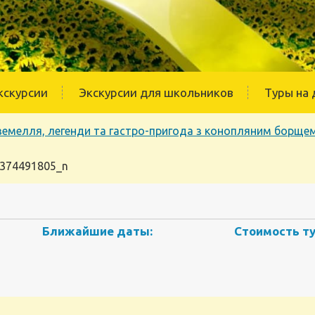
кскурсии
Экскурсии для школьников
Туры на 
ідземелля, легенди та гастро-пригода з конопляним борще
374491805_n
Ближайшие даты:
Стоимость ту