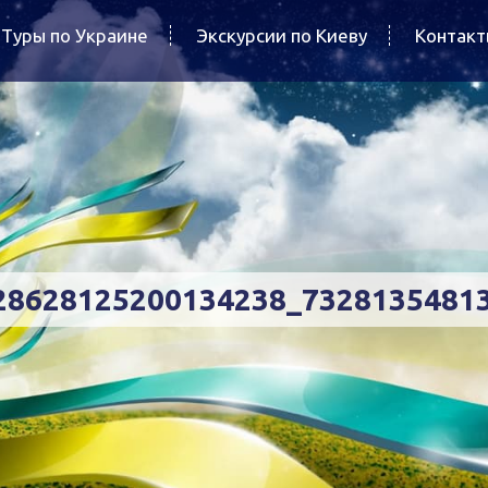
Туры по Украине
Экскурсии по Киеву
Контак
28628125200134238_7328135481