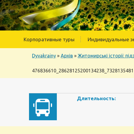
Корпоративные туры
Индивидуальные э
Dyvakrainy
»
Архів
»
Житомирські історії: п
476836610_28628125200134238_7328135481
Длительность: