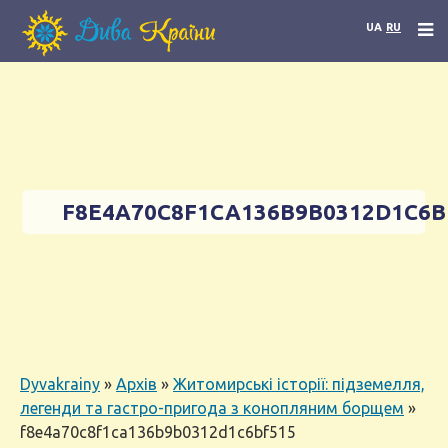
UA
RU
F8E4A70C8F1CA136B9B0312D1C6B
Dyvakrainy
»
Архів
»
Житомирські історії: підземелля,
легенди та гастро-пригода з конопляним борщем
»
f8e4a70c8f1ca136b9b0312d1c6bf515