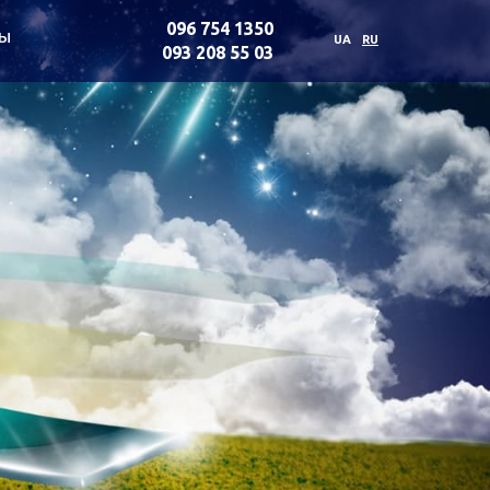
096 754 1350
ты
UA
RU
093 208 55 03