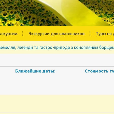
кскурсии
Экскурсии для школьников
Туры на 
ідземелля, легенди та гастро-пригода з конопляним борще
Ближайшие даты:
Стоимость ту