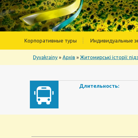
Корпоративные туры
Индивидуальные э
Dyvakrainy
»
Архів
»
Житомирські історії: п
Длительность: