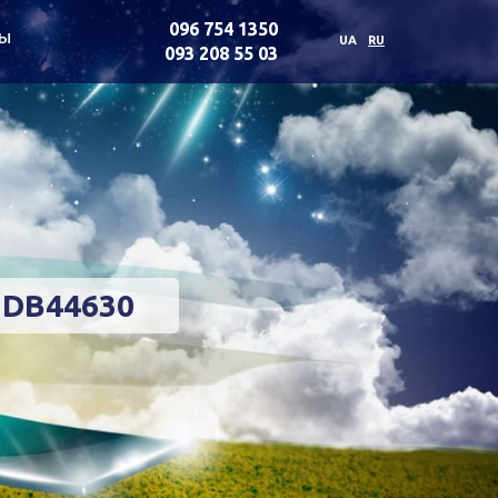
096 754 1350
ты
UA
RU
093 208 55 03
3DB44630