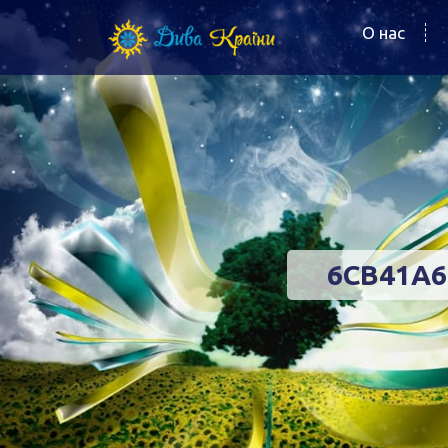
О нас
6CB41A6