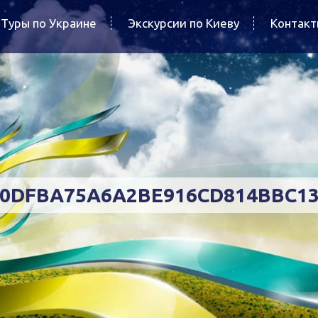
Туры по Украине
Экскурсии по Киеву
Контак
0DFBA75A6A2BE916CD814BBC1