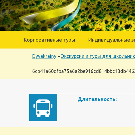
Корпоративные туры
Индивидуальные э
Dyvakrainy
»
Экскурсии и туры для школьни
6cb41a60dfba75a6a2be916cd814bbc13db446
Длительность: