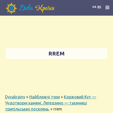
UA
RU
RREM
Dyvakrainy
»
Найближчі тури
»
Коржовий Кут —
Чудотворні камені. Легедзино — таємниці
трипільських поселень.
»
rrem