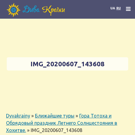
UA
RU
IMG_20200607_143608
Dyvakrainy
»
Ближайшие туры
»
Гора Тотоха и
Обрядовый праздник Летнего Солнцестояния в
Хохитве.
»
IMG_20200607_143608