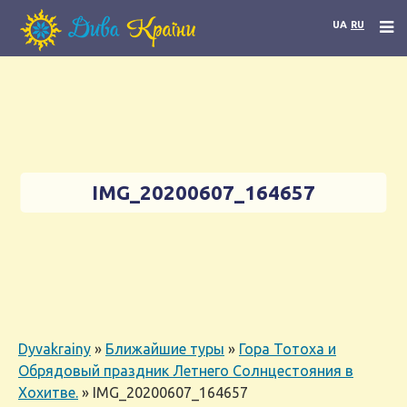
UA
RU
IMG_20200607_164657
Dyvakrainy
»
Ближайшие туры
»
Гора Тотоха и
Обрядовый праздник Летнего Солнцестояния в
Хохитве.
»
IMG_20200607_164657