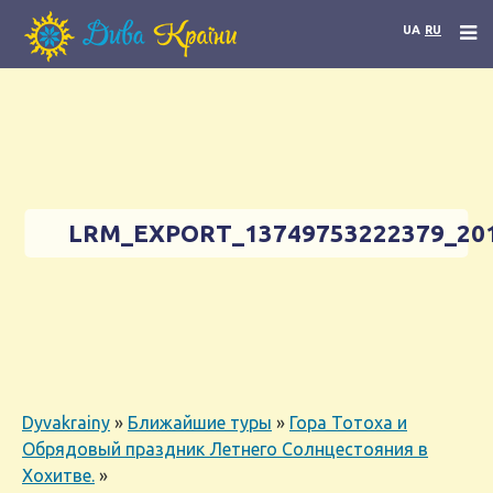
UA
RU
LRM_EXPORT_13749753222379_201
Dyvakrainy
»
Ближайшие туры
»
Гора Тотоха и
Обрядовый праздник Летнего Солнцестояния в
Хохитве.
»