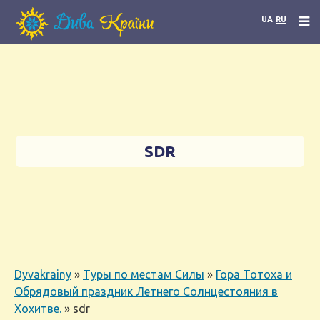
UA
RU
SDR
Dyvakrainy
»
Туры по местам Силы
»
Гора Тотоха и
Обрядовый праздник Летнего Солнцестояния в
Хохитве.
»
sdr