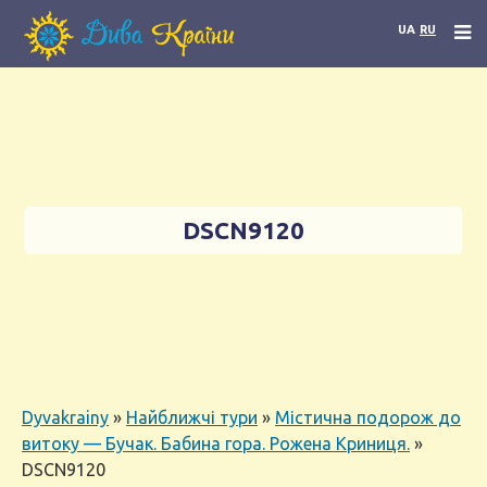
UA
RU
DSCN9120
Dyvakrainy
»
Найближчі тури
»
Містична подорож до
витоку — Бучак. Бабина гора. Рожена Криниця.
»
DSCN9120