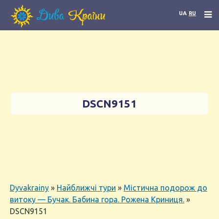
UA
RU
DSCN9151
Dyvakrainy
»
Найближчі тури
»
Містична подорож до
витоку — Бучак. Бабина гора. Рожена Криниця.
»
DSCN9151