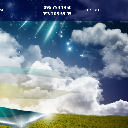
096 754 1350
ты
UA
RU
093 208 55 03