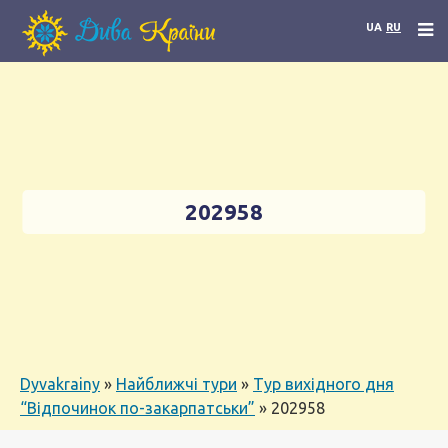
UA
RU
202958
Dyvakrainy
»
Найближчі тури
»
Тур вихідного дня
“Відпочинок по-закарпатськи”
»
202958