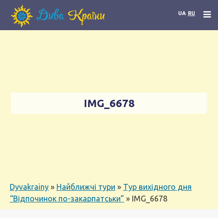
UA
RU
IMG_6678
Dyvakrainy
»
Найближчі тури
»
Тур вихідного дня
“Відпочинок по-закарпатськи”
»
IMG_6678