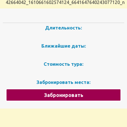
42664042_1610661602574124_6641647640243077120_n
Длительность:
Ближайшие даты:
Стоимость тура:
Забронировать места:
Забронировать