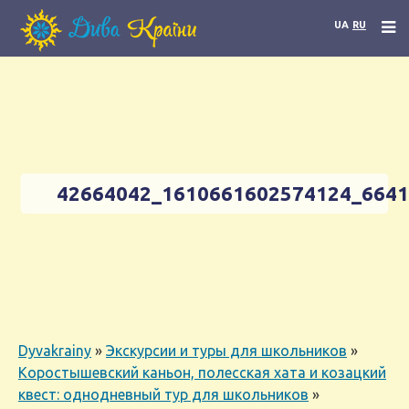
UA
RU
42664042_1610661602574124_664
Dyvakrainy
»
Экскурсии и туры для школьников
»
Коростышевский каньон, полесская хата и козацкий
квест: однодневный тур для школьников
»