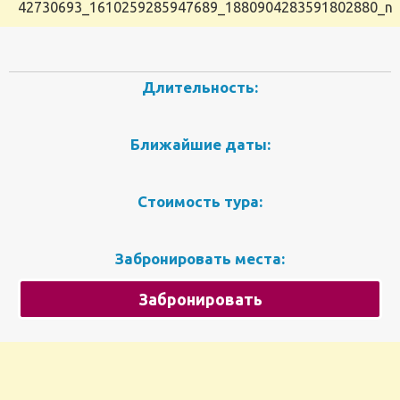
42730693_1610259285947689_1880904283591802880_n
Длительность:
Ближайшие даты:
Стоимость тура:
Забронировать места:
Забронировать