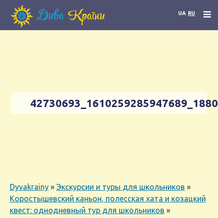
UA
RU
42730693_1610259285947689_188
Dyvakrainy
»
Экскурсии и туры для школьников
»
Коростышевский каньон, полесская хата и козацкий
квест: однодневный тур для школьников
»