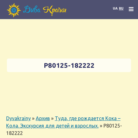
UA
RU
P80125-182222
Dyvakrainy
»
Архив
»
Туда, где рождается Кока –
Кола. Экскурсия для детей и взрослых.
»
P80125-
182222