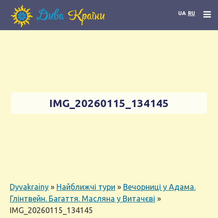
UA
RU
IMG_20260115_134145
Dyvakrainy
»
Найближчі тури
»
Вечорниці у Адама.
Глінтвейн. Багаття. Масляна у Витачєві
»
IMG_20260115_134145