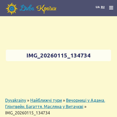
UA
RU
IMG_20260115_134734
Dyvakrainy
»
Найближчі тури
»
Вечорниці у Адама.
Глінтвейн. Багаття. Масляна у Витачєві
»
IMG_20260115_134734