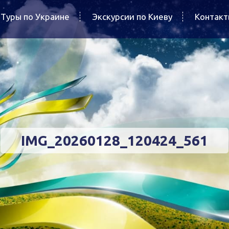
Туры по Украине
Экскурсии по Киеву
Контак
IMG_20260128_120424_561