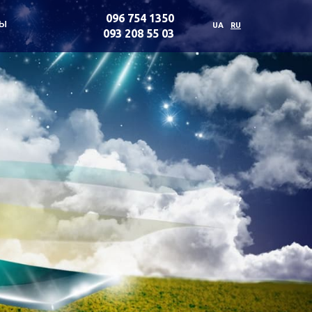
096 754 1350
ты
UA
RU
093 208 55 03