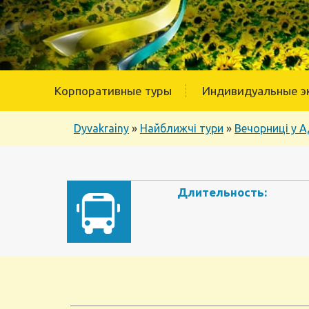
Корпоративные туры
Индивидуальные э
Dyvakrainy
»
Найближчі тури
»
Вечорниці у А
Длительность: