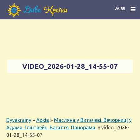
UA
RU
VIDEO_2026-01-28_14-55-07
Dyvakrainy
»
Архів
»
Масляна у Витачєві. Вечорниці у
Адама. Глінтвейн. Багаття. Панорама.
»
video_2026-
01-28_14-55-07