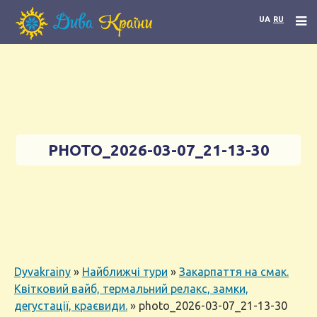
UA
RU
PHOTO_2026-03-07_21-13-30
Dyvakrainy
»
Найближчі тури
»
Закарпаття на смак.
Квітковий вайб, термальний релакс, замки,
дегустації, краєвиди.
»
photo_2026-03-07_21-13-30