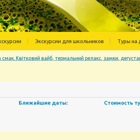
кскурсии
Экскурсии для школьников
Туры на 
 смак. Квітковий вайб, термальний релакс, замки, дегустац
Ближайшие даты:
Стоимость ту