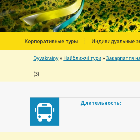
Корпоративные туры
Индивидуальные э
Dyvakrainy
»
Найближчі тури
»
Закарпаття на
(3)
Длительность: