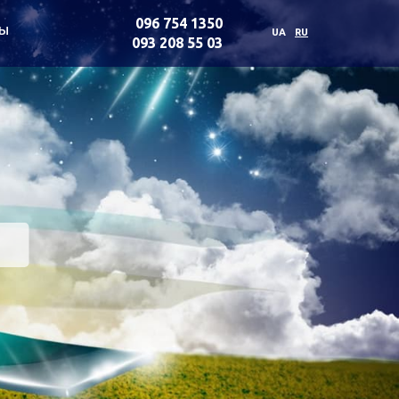
096 754 1350
ты
UA
RU
093 208 55 03