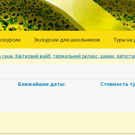
кскурсии
Экскурсии для школьников
Туры на 
 смак. Квітковий вайб, термальний релакс, замки, дегустац
Ближайшие даты:
Стоимость ту