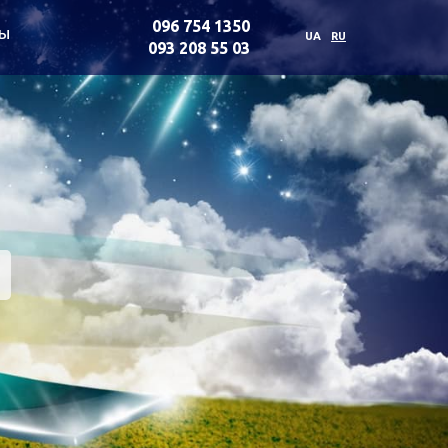
096 754 1350
ты
UA
RU
093 208 55 03