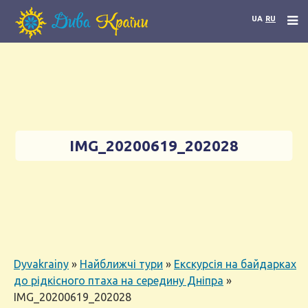
UA
RU
IMG_20200619_202028
Dyvakrainy
»
Найближчі тури
»
Екскурсія на байдарках
до рідкісного птаха на середину Дніпра
»
IMG_20200619_202028