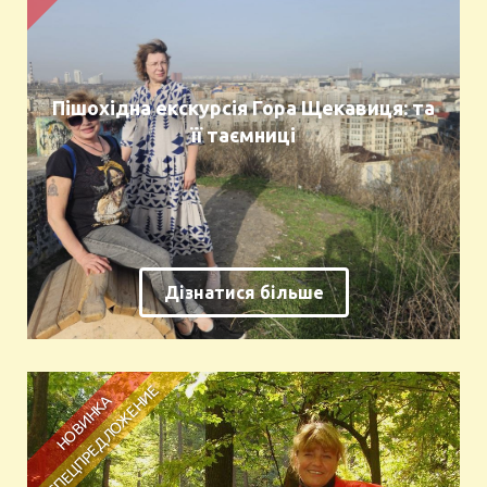
Пішохідна екскурсія Гора Щекавиця: та
її таємниці
Дізнатися більше