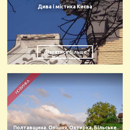
Дива і містика Києва
Дізнатися більше
Полтавщина. Опішня, Охтирка, Більське