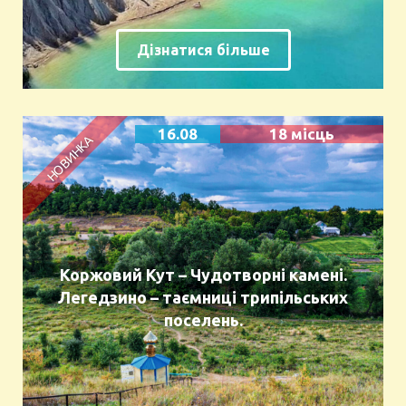
Дізнатися більше
16.08
18 місць
Коржовий Кут – Чудотворні камені.
Легедзино – таємниці трипільських
поселень.