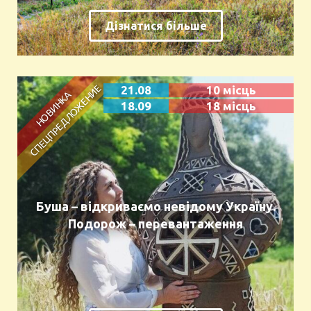
Дізнатися більше
21.08
10 місць
18.09
18 місць
Буша – відкриваємо невідому Україну.
Подорож – перевантаження