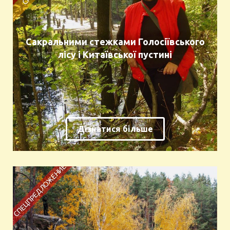
Сакральними стежками Голосіївського
лісу і Китаївської пустині
Дізнатися більше