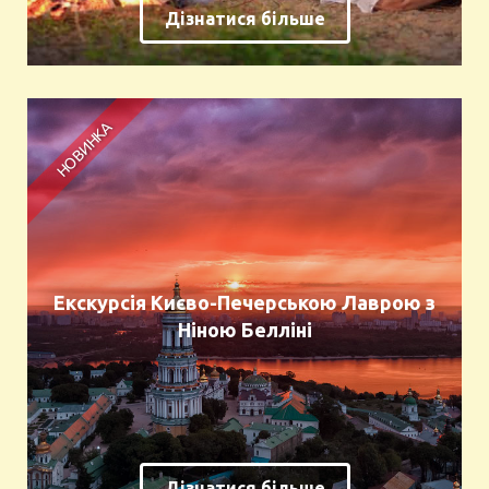
Дізнатися більше
Екскурсія Києво-Печерською Лаврою з
Ніною Белліні
Дізнатися більше