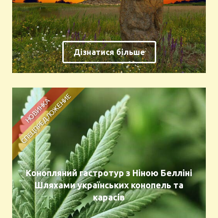
Дізнатися більше
Конопляний гастротур з Ніною Белліні
Шляхами українських конопель та
карасів