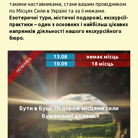
такими наставниками, стане вашим провідником
по Місцях Сили в Україні та за її межами.
Езотеричні тури, містичні подорожі, екскурсії-
практики – один з основних і найбільш цікавих
напрямків діяльності нашого екскурсійного
бюро.
13.08
немає місць
10.09
18 місць
Бути в Буші. Подорож місцями сили
Бушанської долини.