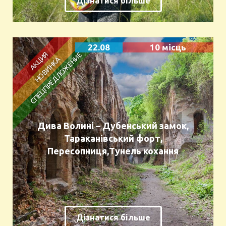
Дізнатися більше
22.08
10 місць
Дива Волині – Дубенський замок,
Тараканівський форт,
Пересопниця,Тунель кохання
Дізнатися більше