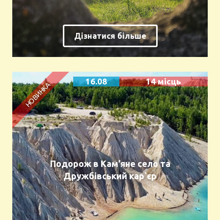
Дізнатися більше
16.08
14 місць
Подорож в Кам’яне село та
Дружбівський кар`єр