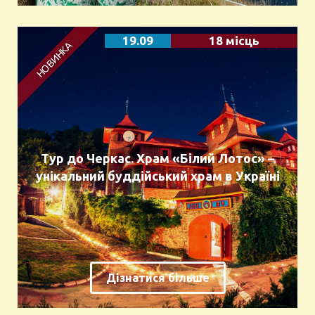
19.09
18 місць
Тур до Черкас. Храм «Білий Лотос» –
унікальний буддійський храм в Україні
Дізнатися більше