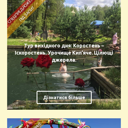
Тур вихідного дня: Коростень –
Іскоростень. Урочище Кип’яче. Цілющі
джерела.
Дізнатися більше