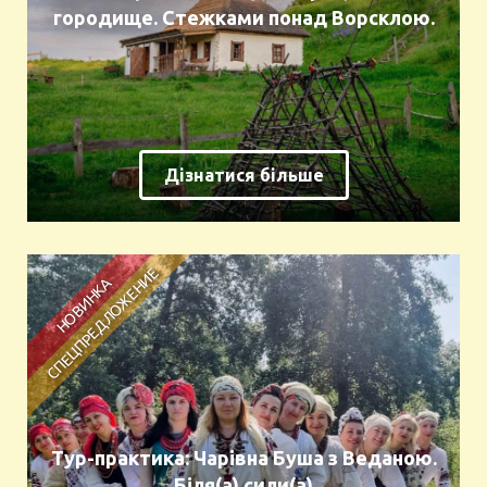
городище. Стежками понад Ворсклою.
Дізнатися більше
Тур-практика: Чарівна Буша з Веданою.
Біля(а) сили(а)