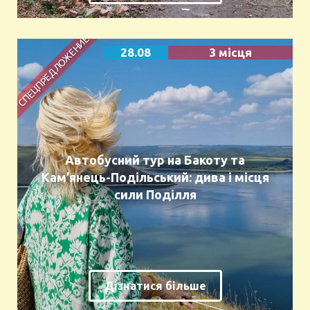
28.08
3 місця
Автобусний тур на Бакоту та
Кам’янець-Подільський: дива і місця
сили Поділля
Дізнатися більше