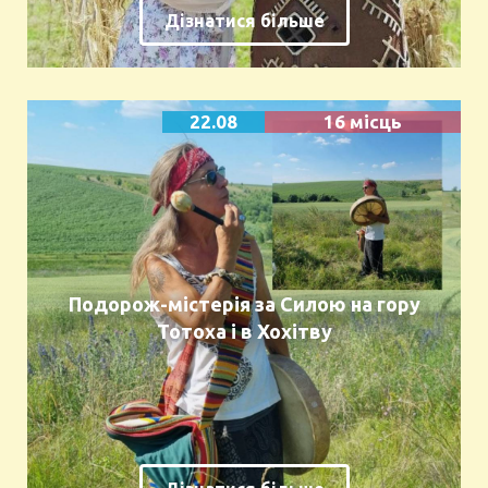
Дізнатися більше
22.08
16 місць
Подорож-містерія за Силою на гору
Тотоха і в Хохітву