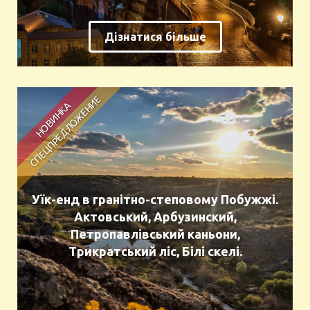
Дізнатися більше
Уїк-енд в гранітно-степовому Побужжі.
Актовський, Арбузинский,
Петропавлівський каньони,
Трикратський ліс, Білі скелі.