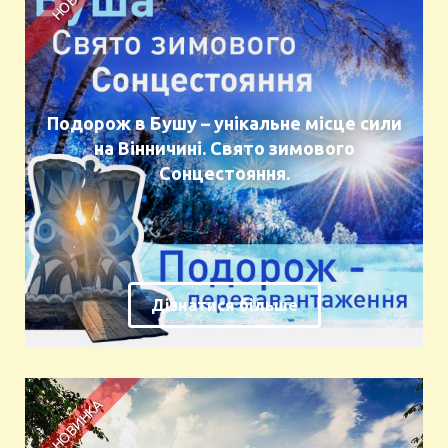
Подорож в Бушу – унікальне місце сили
на Вінничині. Свято зимового
Сонцестояння.
Дізнатися більше