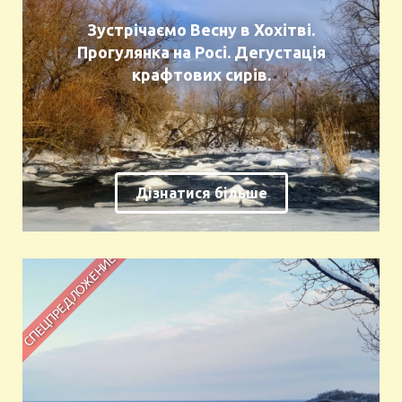
Зустрічаємо Весну в Хохітві.
Прогулянка на Росі. Дегустація
крафтових сирів.
Дізнатися більше