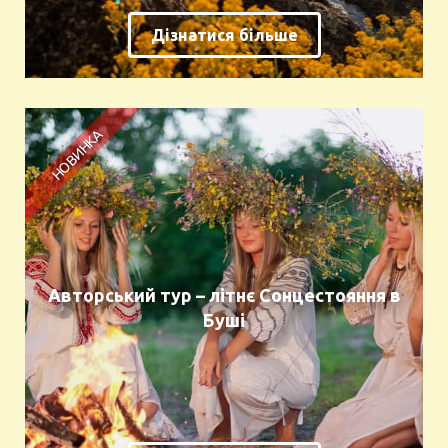
Дізнатися більше
Авторський тур – літнє Сонцестояння в
Буші