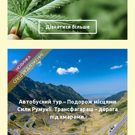
Дізнатися більше
Автобусний тур – Подорож місцями
Сили Румунії. Трансфагараш – дорога
під хмарами.